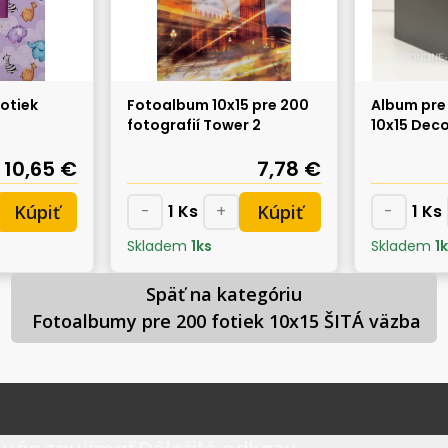
otiek
Fotoalbum 10x15 pre 200
Album pre 
fotografií Tower 2
10x15 Deco
10,65 €
7,78 €
Kúpiť
Kúpiť
-
1
Ks
+
-
1
Ks
Skladem
1
ks
Skladem
1
k
Späť na kategóriu

 Fotoalbumy pre 200 fotiek 10x15 ŠITÁ väzba