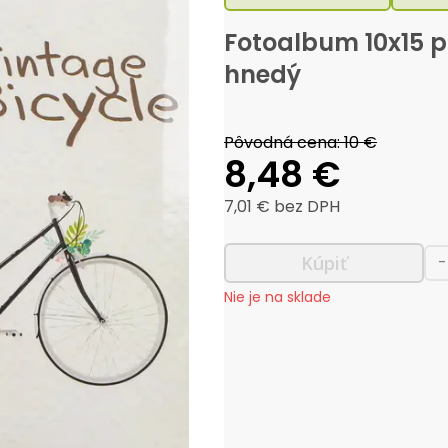
Fotoalbum 10x15 pr
hnedý
Pôvodná cena:
10 €
8,48 €
7,01 €
bez DPH
Kúpiť
-
Nie je na sklade