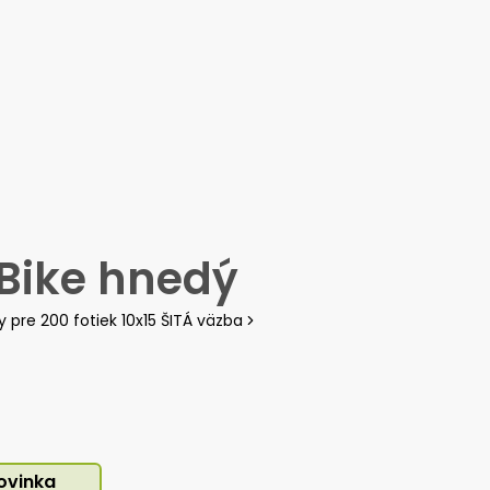
y
Fotokalendáre
Prihlásiť sa
/
Registrácia
 Bike hnedý
 pre 200 fotiek 10x15 ŠITÁ väzba
ovinka