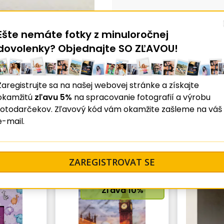
Ešte nemáte fotky z minuloročnej
dovolenky? Objednajte SO ZĽAVOU!
portovým motívom
Zaregistrujte sa na našej webovej stránke a získajte
okamžitú
zľavu 5%
na spracovanie fotografií a výrobu
fotodarčekov. Zľavový kód vám okamžite zašleme na váš
e-mail.
ZAREGISTROVAT SE
Zľava
10
%