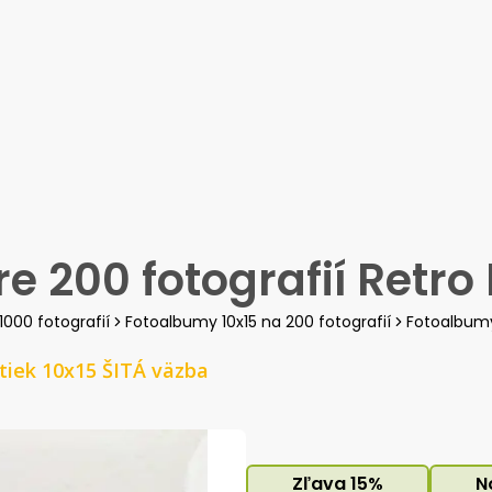
Foto hrnčeky
Albumy
Rámček
e 200 fotografií Retro
1000 fotografií
Fotoalbumy 10x15 na 200 fotografií
Fotoalbumy
tiek 10x15 ŠITÁ väzba
Zľava
15
%
N