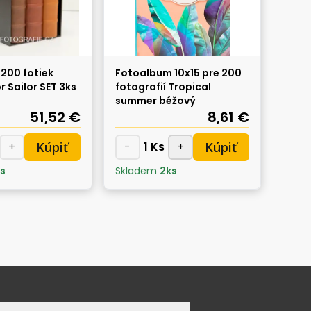
200 fotiek
Fotoalbum 10x15 pre 200
r Sailor SET 3ks
fotografií Tropical
summer béžový
51,52 €
8,61 €
Kúpiť
Kúpiť
+
-
1
Ks
+
s
Skladem
2
ks