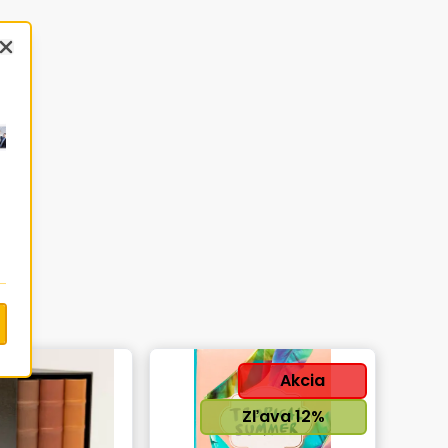
Close
Akcia
Zľava
12
%