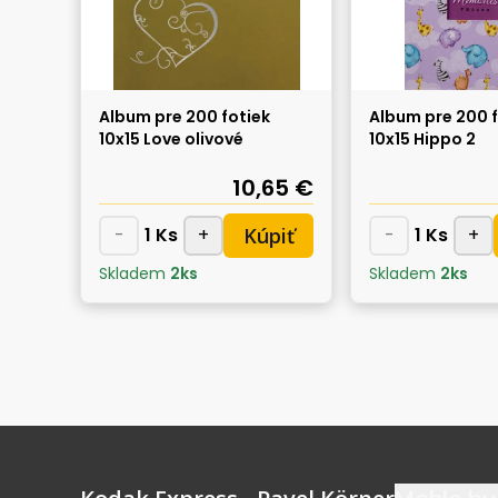
Album pre 200 fotiek
Album pre 200 f
10x15 Love olivové
10x15 Hippo 2
10,65 €
Kúpiť
-
1
Ks
+
-
1
Ks
+
Skladem
2
ks
Skladem
2
ks