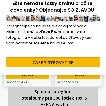
Clo
Ešte nemáte fotky z minuloročnej
Podobné produkty
dovolenky? Objednajte SO ZĽAVOU!
Novinka
Novinka
Zaregistrujte sa na našej webovej stránke a
získajte okamžitú
zľavu 5%
na spracovanie
fotografií a výrobu fotodarčekov. Zľavový kód
vám okamžite zašleme na váš e-mail.
Album 10x15 pre 304
Album 10x15 pre 304
fotiek Shape 1 losos
fotiek Shape 1 mint
ZAREGISTROVAT SE
9,78 €
9,78 €
Kúpiť
Kúpiť
Skladem
4
ks
Skladem
2
ks
Späť na kategóriu

 Fotoalbumy pre 300 fotiek 10x15 
LEPENÁ väzba