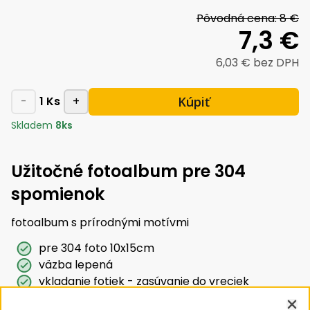
Pôvodná cena:
8 €
7,3 €
6,03 €
bez DPH
Kúpiť
-
1
Ks
+
Skladem
8
ks
Užitočné fotoalbum pre 304
spomienok
fotoalbum s prírodnými motívmi
pre 304 foto 10x15cm
väzba lepená
vkladanie fotiek - zasúvanie do vreciek
rozmer 18x23cm