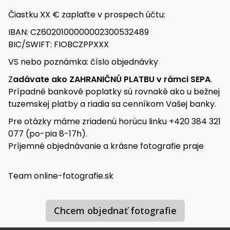
Čiastku XX € zaplaťte v prospech účtu:
IBAN: CZ6020100000002300532489
BIC/SWIFT: FIOBCZPPXXX
VS nebo poznámka: číslo objednávky
Z
adávate ako ZAHRANIČNÚ PLATBU v rámci SEPA
.
Prípadné bankové poplatky sú rovnaké ako u bežnej
tuzemskej platby a riadia sa cenníkom Vašej banky.
Pre otázky máme zriadenú horúcu linku +420 384 321
077 (po-pia 8-17h).
Príjemné objednávanie a krásne fotografie praje
Team online-fotografie.sk
chcem objednať fotografie