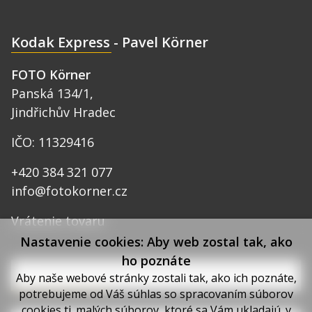
Kodak Express - Pavel Körner
FOTO Körner
Panská 134/1,
Jindřichův Hradec
IČO: 11329416
+420 384 321 077
info@fotokorner.cz
Vrátenie tovaru
Nastavenie cookies: Aby web zostal tak, ako
ho poznáte
Aby naše webové stránky zostali tak, ako ich poznáte,
Mohlo by vás zaujímať
potrebujeme od Váš súhlas so spracovaním súborov
cookies tj. malých súborov, ktoré sa Vám ukladajú. v