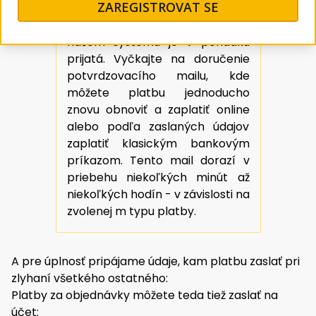
ZAREGISTROVAT SE
nedeje! Objednávku rozhodne
nemusíte robiť znovu, v
našom systému je v poriadku
prijatá. Vyčkajte na doručenie
potvrdzovacího mailu, kde
môžete platbu jednoducho
znovu obnoviť a zaplatiť online
alebo podľa zaslaných údajov
zaplatiť klasickým bankovým
príkazom. Tento mail dorazí v
priebehu niekoľkých minút až
niekoľkých hodín - v závislosti na
zvolenej m typu platby.
A pre úplnosť pripájame údaje, kam platbu zaslať pri
zlyhaní všetkého ostatného:
Platby za objednávky môžete teda tiež zaslať na
účet: