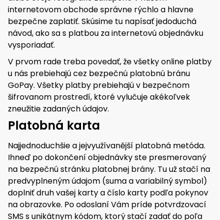
internetovom obchode správne rýchlo a hlavne
bezpečne zaplatiť. Skúsime tu napísať jedoduchá
návod, ako sa s platbou za internetovú objednávku
vysporiadať.
V prvom rade treba povedať, že všetky online platby
u nás prebiehajú cez bezpečnú platobnú bránu
GoPay. Všetky platby prebiehajú v bezpečnom
šifrovanom prostredí, ktoré vylučuje akékoľvek
zneužitie zadaných údajov.
Platobná karta
Najjednoduchšie a jejvyužívanější platobná metóda.
Ihneď po dokončení objednávky ste presmerovaný
na bezpečnú stránku platobnej brány. Tu už stačí na
predvyplneným údajom (suma a variabilný symbol)
doplniť druh vašej karty a číslo karty podľa pokynov
na obrazovke. Po odoslaní Vám príde potvrdzovací
SMS s unikátnym kódom, ktorý stačí zadať do poľa