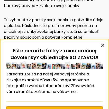
bankový prevod - zvolenie svojej banky
Tu vyberiete z ponuky svoju banku a potvrdíte údaje
o platbe. Následne ste presmerovaný priamo na
oficiálnej stránky zvolenej banky, stačí sa prihlásiť
bežným spôsobom a potvrdiť kompletne
predvyplnený platobný príkaz a financování je
hotová. Do mailu Vám zároveň dorazí potvrdenie o
Clo
Ešte nemáte fotky z minuloročnej
všeobecným spôsobom platbe.
dovolenky? Objednajte SO ZĽAVOU!
Keď sa plaba nepodarí ...
Zaregistrujte sa na našej webovej stránke a
Pokiaľ dôjde z nejakého dôvodu k
získajte okamžitú
zľavu 5%
na spracovanie
zlyhaniu platby po internete -
fotografií a výrobu fotodarčekov. Zľavový kód
napr. z dôvodu prerušenia
vám okamžite zašleme na váš e-mail.
spojenia alebo jednoducho
práve nemáte po ruke
prihlasovacie údaje - nič sa